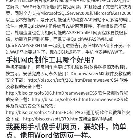
ASPXHTMLMP语言或ASPWML编写WAP网页程序的ActiveX组件。
它解决了WAP开发中所遇到的常见问题，并且给出了完善的解决方
案，同时全力支持MicrosoftSQLServer2000和MicrosoftAess2000
以上版本数据库，是开发功能强大的动态WAP网站不可多得的辅助
软件。使用QuickWAP组件编写WAP网页程序，不雹轿仅运行稳
定，处理速度也会比相同功能的ASPXHTmlML网页程序要快很多
倍，功能容易得到扩展，而且支持QuickWAPASPWML或
QuickWAPASPXHTML一起使用进竖告行源纤肆WAP程序开发。不
过WAP马上要过时了，现在3G快成熟了，手机也支持WWW了。
手机网页制作工具哪个好用?
手机不能制作，网页制作需要以下电脑软件(软件链桐颤及教程)，
按提示，安装完成即可永久使用：DreamweaverMX 软件及教程的
安全下载：http://biso.cn/soft/281.htmDreamweaverCS4 软件
及教程的安全下载：
http://biso.cn/soft/396.htmDreamweaverCS5 软件及棚败教程
的安全下载：http://biso.cn/soft/397.htmDreamweaverCS6 软
件及教程的安全下载轮巧：
http://biso.cn/soft/372.htmFRONTPAGE通用版 软件及教程的安
全下载：http://biso.cn/soft/379.htm支持全部WIN系统
我要用手机做手机网页，要软件，简单
点，像用Word做网页一样。