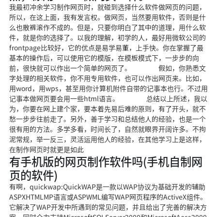
我最初冲余学习制作网页时，就碰到选择什么软件做网页的问题，
所以，在这上面，我有发言权。做网页，当然要用软件，否则是什
么也散裤滚作不成的。但是，只要你明白了其中的道理，用什么软
件，就是你的选择了。以我的理解，初学的人，最好用微软公司的
frontpage比较好，它的优点是易学易董，上手快。你在掌握了最
基本的操作后，可以使用它的模版，在模板模式下，一步步的向
前，很快就可以作出一个简单的网页了。 假如，你熟悉文
字处理的相关软件，你不用专用软件，也可以作出网页来。比如，
用word，用wps，甚至用你计算机附件自带的记事本也行。不过用
记事本做网页要会用一些html语言。 总结以上所述，我以
为，你要在网上建个家，要本着先易后难的原则，有了开头，就不
愁一步步往前走了。另外，善于学习和总结他人的经验，也是一个
很有用的方法。多学多看，时间长了，自然就眼界开阔许多。不拘
泥常规，举一反三，灵活运用他人的经验，在其他学习上是这样，
在制作网页时就更是如此
有手机版的网页制作软件吗(手机自制网
页的软件)
有啊，quickwap:QuickWAP是一款以WAP协议为基础开发的辅助
ASPXHTMLMP语言或ASPWML编写WAP网页程序的ActiveX组件。
它解决了WAP开发中所遇到的常见问题，并且给出了完善的解决方