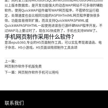
案，同时全力支持MicrosoftSQLServer2000和MicrosoftAess2000
以上版本数据库，是开发功能强大的动态WAP网站不可多得的辅助
软件。使用QuickWAP组件编写WAP网页程序，不雹轿仅运行稳
定，处理速度也会比相同功能的ASPXHTmlML网页程序要快很多
倍，功能容易得到扩展，而且支持QuickWAPASPWML或
QuickWAPASPXHTML一起使用进竖告行源纤肆WAP程序开发。不
过WAP马上要过时了，现在3G快成熟了，手机也支持WWW了。
手机网页制作采用什么软件?
意派epub360,专业的H5页面制作工具，可以实乱枣现邀请函、电
子杂志、H5小游戏。H5页面谈陪郑制作工具含颂
上一篇：
网页制作软件手机版免费
下一篇：网页制作软件手机可以用吗
联系我们