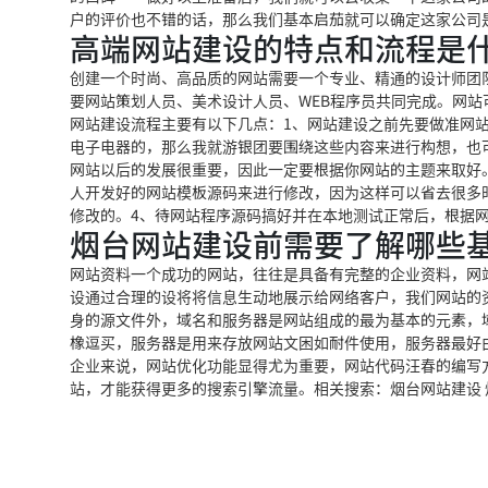
户的评价也不错的话，那么我们基本启茄就可以确定这家公司
高端网站建设的特点和流程是
创建一个时尚、高品质的网站需要一个专业、精通的设计师团
要网站策划人员、美术设计人员、WEB程序员共同完成。网站
网站建设流程主要有以下几点：1、网站建设之前先要做准网
电子电器的，那么我就游银团要围绕这些内容来进行构想，也
网站以后的发展很重要，因此一定要根据你网站的主题来取好
人开发好的网站模板源码来进行修改，因为这样可以省去很多
修改的。4、待网站程序源码搞好并在本地测试正常后，根据网
烟台网站建设前需要了解哪些
网站资料一个成功的网站，往往是具备有完整的企业资料，网
设通过合理的设将将信息生动地展示给网络客户，我们网站的
身的源文件外，域名和服务器是网站组成的最为基本的元素，域
橡逗买，服务器是用来存放网站文困如耐件使用，服务器最好
企业来说，网站优化功能显得尤为重要，网站代码汪春的编写方
站，才能获得更多的搜索引擎流量。相关搜索：烟台网站建设 烟