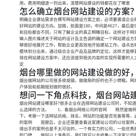
用，费用明细逐一列出来，清楚网站建设的钱都花在了哪里
怎么确立烟台网站建设的方案
明确企业建站需求在撰写网站建设方案之前，必须要邀请企业
好网站的建设方向。加微，前面是180，中间是4627，最后
和目标都会不同，只有了解企业的真正桐瞎目标，这样对于网
输入图片描述关于网站的设计及主色调的确定一个网站建设方
够很好地展开工作，帮助企业更高效地开始建站工作。请点击
模块划分出来，通过结合企业产品及品牌的定位，这样才能够
排在网站建设方案中，还应该提到相关内容的实现所需要的人
定
烟台哪里做的网站建设做的好
烟台做网站的公司很多皮胡镇，做做局的好的也不少燃粗。网
户体验和前期规划做的很好。
想问一下角点科技，烟台网站
烟台网站建设哪家好?很多企业在选择网站建设公司时，不知
么选择的方法。 1、看烟台网络公司的官网 既然是做网
下，考察一下该网站风格、排名，网站的功能是否完善等等，
的案例 观察后，企业还需要查看这家建站公司的以往案例
得出手的案例也是不太可信的，一个有实力的公司，一些优秀
的口碑 做好以上准备后，我们就可以去收集一下这家公司