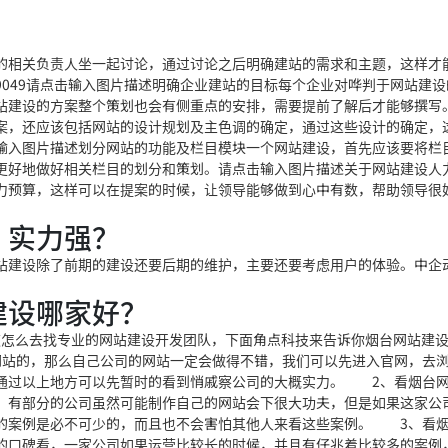
？
的相关负责人坐一起讨论，通过讨论之后明确建站的需求和主题，这样才
是9049请点击输入图片描述明确企业建站的目标每个企业对哗判于网站建
站建设的方案整个策划也会有侧重点的安排，需要提前了解后才能够撰写
案，还应该包括网站的设计规划及主色调的确定，通过这些设计的确定，
输入图片描述划分网站的功能及栏目模块一个网站建设，首先应该要将栏
更好地做好相关栏目的划分和策划。请点击输入图片描述关于网站建设人
力预算，这样可以在提案的时候，让领导能够做到心中有数，帮助领导很
，实力强？
站建设除了前期的建设还要后期的维护，主要还要考虑用户的体验。中企
建设哪家好？
道怎么去找专业的网站建设开发团队，下面角点科技来告诉你烟台网站建
站的，那么自己公司的网站一定会做得不错，我们可以先进入官网，去
通过以上地方可以先暂时的看到悄戚察公司的大概实力。 2、看烟台
，有部分的公司虽然可能制作自己的网站会下很大功夫，但是如果这家公
的案例是必不可少的，而且也不会害怕其他人来看这些案例。 3、看
的口碑看，一家公司如果运营比较长的时候，并且有仔兆着比较多的案例