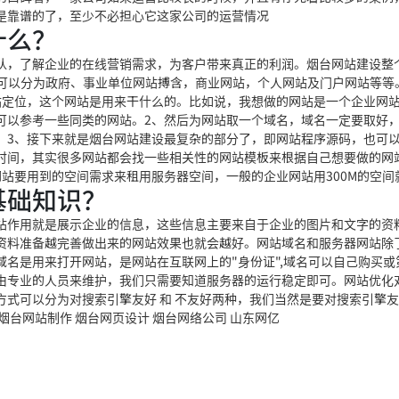
是靠谱的了，至少不必担心它这家公司的运营情况
什么？
队，了解企业的在线营销需求，为客户带来真正的利润。烟台网站建设整
可以分为政府、事业单位网站搏含，商业网站，个人网站及门户网站等等。
站定位，这个网站是用来干什么的。比如说，我想做的网站是一个企业网
可以参考一些同类的网站。2、然后为网站取一个域名，域名一定要取好
。3、接下来就是烟台网站建设最复杂的部分了，即网站程序源码，也可
时间，其实很多网站都会找一些相关性的网站模板来根据自己想要做的网
站要用到的空间需求来租用服务器空间，一般的企业网站用300M的空间
基础知识？
站作用就是展示企业的信息，这些信息主要来自于企业的图片和文字的资
资料准备越完善做出来的网站效果也就会越好。网站域名和服务器网站除
名是用来打开网站，是网站在互联网上的"身份证",域名可以自己购买或
由专业的人员来维护，我们只需要知道服务器的运行稳定即可。网站优化
式可以分为对搜索引擎友好 和 不友好两种，我们当然是要对搜索引擎
台网站制作 烟台网页设计 烟台网络公司 山东网亿