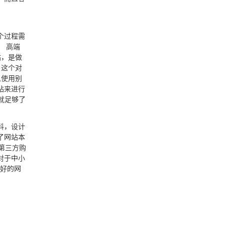
个过程需
 高端
站，是做
，这个对
以使用别
站来进行
就足够了
料，设计
了网站本
第三方购
对于中小
友好的网