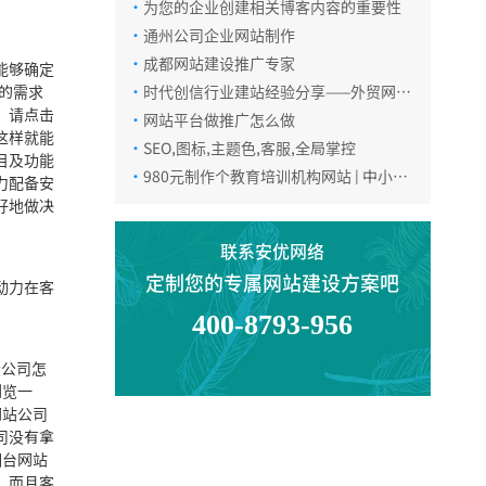
·
为您的企业创建相关博客内容的重要性
·
通州公司企业网站制作
·
成都网站建设推广专家
能够确定
设的需求
·
时代创信行业建站经验分享——外贸网站
建站心得
。请点击
·
网站平台做推广怎么做
这样就能
·
SEO,图标,主题色,客服,全局掌控
目及功能
·
980元制作个教育培训机构网站 | 中小学
力配备安
电话咨询
校网站设计
好地做决
联系安优网络
在线咨询
定制您的专属网站建设方案吧
动力在客
400-8793-956
微信咨询
设公司怎
浏览一
网站公司
司没有拿
返回顶部
烟台网站
，而且客