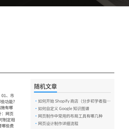
随机文章
01、市
·
如何开始 Shopify 商店（分步初学者指
些功能?
南）2024
措施有哪
·
如何自定义 Google 知识图谱
计：网页
·
网页制作中常用的布局工具有哪几种
时制定相
·
网页设计制作详细流程
要哪些费