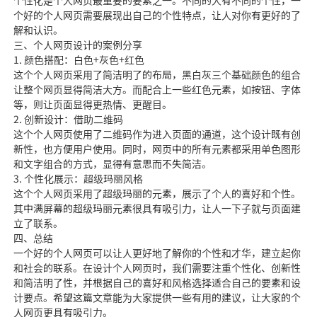
个性化是个人网页最重要的要素之一。不同的人有不同的个性，一
个好的个人网页需要展现出自己的个性特点，让人对你有更好的了
解和认识。
三、个人网页设计的案例分享
1. 颜色搭配：白色+灰色+红色
这个个人网页采用了简洁明了的布局，黑白灰三个基础颜色的组合
让整个网页显得简洁大方。而配合上一些红色元素，如按钮、字体
等，则让页面显得更热情、更醒目。
2. 创新设计：借助二维码
这个个人网页使用了二维码作为进入页面的通道，这个设计既有创
新性，也方便用户使用。同时，网页中的所有元素都采用单色图形
和文字组合的方式，显得有意思而不失简洁。
3. 个性化展示：超级玛丽风格
这个个人网页采用了超级玛丽的元素，展示了个人的喜好和个性。
其中满屏幕的超级玛丽元素很具有吸引力，让人一下子就与页面建
立了联系。
四、总结
一个好的个人网页可以让人更好地了解你的个性和才华，建立起你
和社会的联系。在设计个人网页时，我们需要注重个性化、创新性
和简洁明了性，并根据自己的喜好和风格选择适合自己的要素和设
计要点。希望这篇文章能为大家提供一些有用的建议，让大家的个
人网页更具有吸引力。