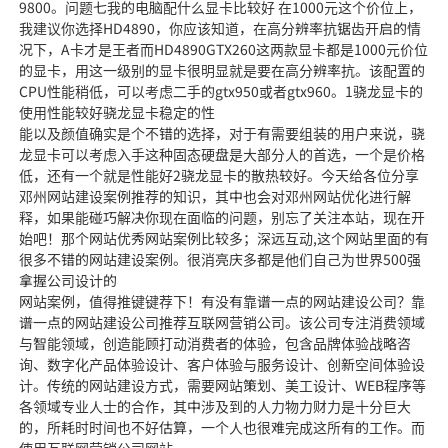
9800。问题七我的电脑配什么显卡比较好 在1000元这个价位上，
我建议你选择HD4890，你应该知道，在高分辨率抗锯齿开启的情
况下，A卡才是王者而HD4890GTX260这两款显卡都是1000元价位
的显卡，用这一级别的显卡很明显就是要在高分辨率抗。该配置的
CPU性能稍低，可以考虑二手的gtx950或者gtx960。1骁龙显卡的
使用性能较好骁龙显卡稳定的性
能以及颜值确实是个不错的选择，对于有需要组装的用户来说，骁
龙显卡可以考虑入手这种固态硬盘是大部分人的首选，一个是价格
低，还有一个就是性能好2骁龙显卡的散热较好。今天给各位分享
邓州网站建设案例推荐的知识，其中也会对邓州网站优化进行解
释，如果能碰巧解决你现在面临的问题，别忘了关注本站，现在开
始吧！那个网站优秀网站案例比较多；深远互动,这个网站里面的有
很多不错的网站建设案例。很消亮庆多都是他们自己为世界500强
拿握公司设计的
网站案例，值得推键键荐下！有没有靠谱一点的网站建设公司？靠
谱一点的网站建设公司推荐互联网营销公司。该公司专注消费领域
与智能领域，创造能顾打动消费者的体验，包含品牌体验战略咨
询、数字化产品体验设计、客户体验与服务设计、创新空间体验设
计。传统的网站建设方式，需要网站策划、美工设计、WEB程序等
各领域专业人士的合作，其中涉及到的人力物力财力是十分巨大
的，所耗时时间也不好估算，一个人也很难完成这所有的工作。而