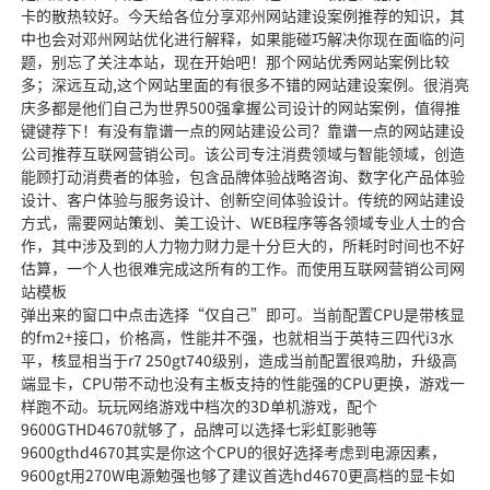
卡的散热较好。今天给各位分享邓州网站建设案例推荐的知识，其
中也会对邓州网站优化进行解释，如果能碰巧解决你现在面临的问
题，别忘了关注本站，现在开始吧！那个网站优秀网站案例比较
多；深远互动,这个网站里面的有很多不错的网站建设案例。很消亮
庆多都是他们自己为世界500强拿握公司设计的网站案例，值得推
键键荐下！有没有靠谱一点的网站建设公司？靠谱一点的网站建设
公司推荐互联网营销公司。该公司专注消费领域与智能领域，创造
能顾打动消费者的体验，包含品牌体验战略咨询、数字化产品体验
设计、客户体验与服务设计、创新空间体验设计。传统的网站建设
方式，需要网站策划、美工设计、WEB程序等各领域专业人士的合
作，其中涉及到的人力物力财力是十分巨大的，所耗时时间也不好
估算，一个人也很难完成这所有的工作。而使用互联网营销公司网
站模板
弹出来的窗口中点击选择“仅自己”即可。当前配置CPU是带核显
的fm2+接口，价格高，性能并不强，也就相当于英特三四代i3水
平，核显相当于r7 250gt740级别，造成当前配置很鸡肋，升级高
端显卡，CPU带不动也没有主板支持的性能强的CPU更换，游戏一
样跑不动。玩玩网络游戏中档次的3D单机游戏，配个
9600GTHD4670就够了，品牌可以选择七彩虹影驰等
9600gthd4670其实是你这个CPU的很好选择考虑到电源因素，
9600gt用270W电源勉强也够了建议首选hd4670更高档的显卡如