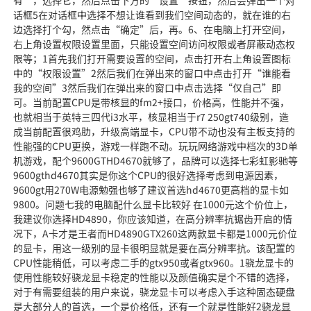
有”，选择它，然后点击下方的“设置”按钮，然后会弹出一个对
话框5在对话框中选择不想让谁看到我们空间动态的，就在谁的右
边选择打个勾，然点击“确定”后，再。6、在电脑上打开空间，
右上角设置权限设置里面，只能设置空间访问权限或者屏蔽动态权
限等；1首先我们打开需要设置的空间，点击打开右上角设置图标
中的“权限设置”2然后我们在弹出来的窗口中点击打开“谁能看
我的空间”3然后我们在弹出来的窗口中点击选择“仅自己”即
可。当前配置CPU是带核显的fm2+接口，价格高，性能并不强，
也就相当于英特三四代i3水平，核显相当于r7 250gt740级别，造
成当前配置很鸡肋，升级高端显卡，CPU带不动也没有主板支持的
性能强的CPU更换，游戏一样跑不动。玩玩网络游戏中档次的3D单
机游戏，配个9600GTHD4670就够了，品牌可以选择七彩虹影驰等
9600gthd4670其实是你这个CPU的很好选择考虑到电源因素，
9600gt用270W电源勉强也够了建议首选hd4670更高档的显卡如
9800。问题七我的电脑配什么显卡比较好 在1000元这个价位上，
我建议你选择HD4890，你应该知道，在高分辨率抗锯齿开启的情
况下，A卡才是王者而HD4890GTX260这两款显卡都是1000元价位
的显卡，用这一级别的显卡很明显就是要在高分辨率抗。该配置的
CPU性能稍低，可以考虑二手的gtx950或者gtx960。1骁龙显卡的
使用性能较好骁龙显卡稳定的性能以及颜值确实是个不错的选择，
对于有需要组装的用户来说，骁龙显卡可以考虑入手这种固态硬盘
是大部分人的首选，一个是价格低，还有一个就是性能好2骁龙显