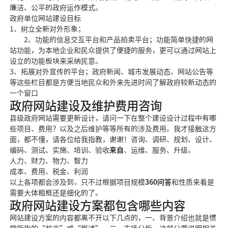
廉洁、公平的政府运作模式。
政府单位网站建设目标
1、树立全新对外形象；
2、功能的信息交互平台和产品
拍卖平台；功能简单快捷的网
站功能，为本地企业和民众提供了便捷的服务，更可以通过网站上
设立的功能板块来采纳民意。
3、拓展对外宣传的平台；政府新闻、城市发展动态、网站公告等
等这些栏目都是方便当地民众和外来先进时间了解政府较新动态的
一个窗口
政府网站建设及维护费用咨询
县级政府网站需要更新设计，请问一下在整个建设设计过程中有哪
些项目、费用？以及之后维护等等所有的涉及费用。我才接触这方
面，都不懂，请各位给我指教，谢谢！
咨询、调研、规划、设计、
编
码、测试、实施、培训、验收
来自
、运维、服务、升级。
人力、财力、物力、智力
成本、费用、税金、利润
以上
各项都会涉及到，
只不过根据项目规模
360问答
和性质来看是
需要大体粗框还是细化的了。
政府网站建设方案都包含哪些内容
网站建设方案的内容都离不开以下几点的，一、背景介绍也就是惯