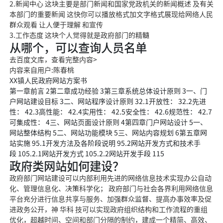
2.新闻中心 这块主要是部门新闻和国家党政机关的新闻概述 及有关
本部门的重
要新闻 这快你可以播放格式加文字
格式展现给网络人民
群众观看 让人便于理
解 和宣传
3.工作态度 这块个人觉得就是政府部门的精髓
从哪个，可以查询人员名单
去百度文库，查看完整内容>
内容来自用户:陈春桃
XX镇人民政府网站方案书
第一章前言 2第二章成功经验 3第三章系统总体设计原则 3一、门
户网站建设目标 3二、网站程序设计原
则 32.1开放
性： 32.2先进
性： 42.3高性能： 42.4实用性： 42.5安全性： 42.6规范性： 42.7
可集成性： 4三、网
站页面设计原则 4第
四章门户网站设计 5一、
网站整体结构 5二、网站功能模块 5三、网站内容规划 6第五章网
站实施 95.1开发方法及各阶段说明 95.2网站开发方式和技术手
段 105.2.1
网站开发方式 105.
2.2网站开发手段 115
政府类网站如何建设？
政府部门网站建设可以内部利用先进的网络信息技术实现办公自动
化、
管理信息化、决策科
学化； 政府部门与社会各界利用网络信息
平台充分进行信息共享与服务、加强群众监督
、提高办事效率及
促
进政务公开，神 华科 技可以实现政府组织结构和工作流程的重组
优化，超越时间、空间和部门分隔的制约，建成一个精简、高效、