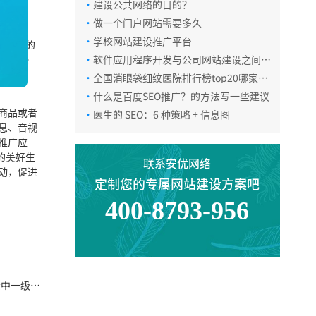
·
建设公共网络的目的？
·
做一个门户网站需要多久
微信咨询
·
学校网站建设推广平台
嫌版权的
除涉嫌侵
·
软件应用程序开发与公司网站建设之间的
区别
·
全国消眼袋细纹医院排行榜top20哪家医
美机构比较好
返回顶部
·
什么是百度SEO推广？的方法写一些建议
商品或者
·
医生的 SEO：6 种策略 + 信息图
息、音视
推广应
的美好生
联系安优网络
动，促进
定制您的专属网站建设方案吧
400-8793-956
素中一级栏