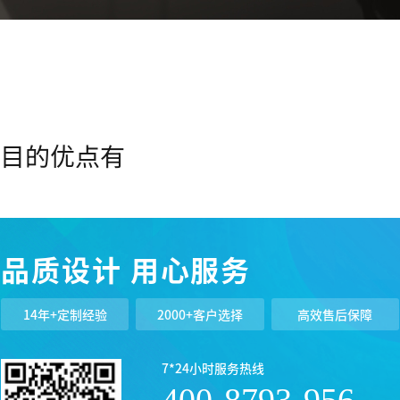
栏目的优点有
品质设计 用心服务
的主要内容有哪些？
看，电子商务网站运营是一切与网站活动相关的总称，甚至包括技术、美
的方面来看，电子商务网站运营却是独立于技术、美工、销售、市场等工
14年+定制经验
2000+客户选择
高效售后保障
门，所以，我们常能听到这些网络公司有运营经理、运营总监等职称。显
为只有这样，才能对具体什么是网站运营进行定义，才能更明确网站运营
7*24小时服务热线
站需求分析和整理、频道内容建设、网站策划、产品维护和改进、效果数
电子商务网站运营人员来说，最为重要的就是要了解需求，在此基础上，
400-8793-956