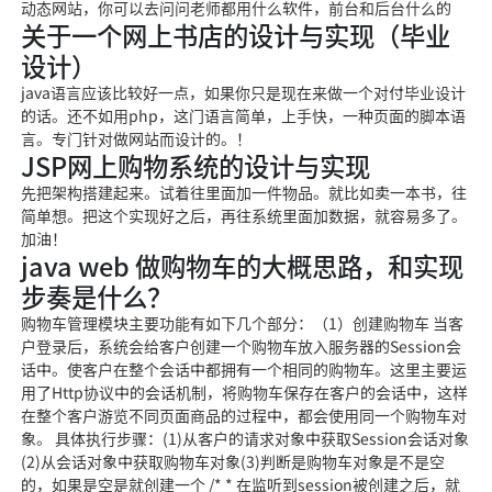
动态网站，你可以去问问老师都用什么软件，前台和后台什么的
关于一个网上书店的设计与实现（毕业
设计）
java语言应该比较好一点，如果你只是现在来做一个对付毕业设计
的话。还不如用php，这门语言简单，上手快，一种页面的脚本语
言。专门针对做网站而设计的。！
JSP网上购物系统的设计与实现
先把架构搭建起来。试着往里面加一件物品。就比如卖一本书，往
简单想。把这个实现好之后，再往系统里面加数据，就容易多了。
加油！
java web 做购物车的大概思路，和实现
步奏是什么？
购物车管理模块主要功能有如下几个部分：（1）创建购物车 当客
户登录后，系统会给客户创建一个购物车放入服务器的Session会
话中。使客户在整个会话中都拥有一个相同的购物车。这里主要运
用了Http协议中的会话机制，将购物车保存在客户的会话中，这样
在整个客户游览不同页面商品的过程中，都会使用同一个购物车对
象。 具体执行步骤：(1)从客户的请求对象中获取Session会话对象
(2)从会话对象中获取购物车对象(3)判断是购物车对象是不是空
的，如果是空是就创建一个 /* * 在监听到session被创建之后，就