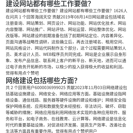
建设网站都有哪些工作要做？
建设网站都有哪些工作要做？建设网站都有哪些工作要做？1626人
在问共 1 个回答海阔天空 贡献2019年08月14日网站建设包括域名
注册查询、网站策划、网页设计、网站功能、网站优化技术、网站
内容整理、网站推广、网站评估、网站运营、网站整体优化、网站
改版等。网站建设的前期准备包括了前期网站定位、内容差异化、
页面沟通等战略性调研，这些确立后，再去注册域名、租用空间、
网站风格设计、网站代码制作五个部分，这个过程需要网站策划人
员、美术设计人员、WEB程序员共同完成。网站是企业展示自身形
象、发布产品信息、联系网上客户的新平台、新天地，进而可以通
过电子商务开拓新的市场，以极少的投入获得极大的收益和利润。
觉得有用点个赞吧
网络建设包括哪些方面？
共 2 个回答用户6000036999025 贡献2023年11月03日网络建设包
括基础设施建设、网络安全、网络应用等方面。基础设施建设指网
络设备、通信线路、服务器等硬件设施的建设和维护；网络安全指
保护网络系统、应用和数据免受未经授权、非法访问、破坏、窃取
等威胁的措施；网络应用指利用网络技术实现的各种应用软件、服
务和平台，如电子商务、在线教育、云计算等。网络建设是信息化
时代的重要基础设施，对促进经济发展、提高生产效率、改善社会
生活等方面具有重要作用。觉得有用点个赞吧用户