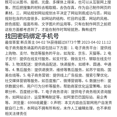
既可以从图书、报纸、光盘、多媒体上得来，也可以从互联网上搜
集，然后把搜集的材料去粗取精，去伪存真，作为自己制作网页的
素材。三、网站规划网站规划水平决定了网站到底成功与否，网站
规划包含的内容很多，如网站的结构、栏目的设置、网站的风格、
颜色搭配、版面布局、文字图片的运用等，只有在制作网页之前把
这些方面都考虑到了，才能在制作时驾轻就熟，胸有成竹
找回密码绑定手机号
最佳答案 新兵答主 04-02 TA获得超过8773个赞 2023-04-02 11:12
电子商务服务涵盖的内容包括以下方面：1. 电子商务平台：提供线
上购物、支付、物流等服务的平台，如淘宝、京东、天猫等。2. 电
子支付：提供在线支付服务，如支付宝、微信支付、银联在线支付
等。3. 物流配送：提供商品配送、快递服务，如顺丰、圆通、中通
等。4. 售后服务：提供退换货、维修等售后服务，如苏宁易购、国
美在线等。5. 电子商务营销：提供线上广告投放、搜索引擎优化、
社交媒体营销等服务，如百度推广、微博营销等。6. 数据分析：提
供数据分析、用户行为分析等服务，帮助商家优化运营策略，如谷
歌分析、百度统计等。7. 电子商务咨询：提供电子商务相关咨询服
务，如网站设计、运营策略制定等，如阿里巴巴国际站、易企秀
等。 浏览量：6998收藏量：0 声明：本文内容由互联网用户自发贡
献自行上传，本网站不拥有所有权，未作人工编辑处理，也不承担
相关法律责任