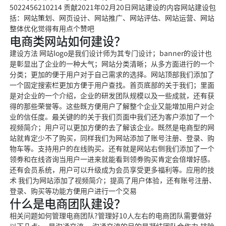
5022456210214 贡献2021年02月20日网站建设的内容网站建设包
括：网站策划、网页设计、网站推广、网站评估、网站运营、网站
整体优化觉得有用点个赞吧
电商类网站如何建设？
建设方法 网站logo是我们设计师为其专门设计；banner的设计也
是彰显出了企业的一种大气；网站分类清晰；从多方面进行的一个
分类；更加的便于用户对于自己需求的选择。网站顶部我们添加了
一个固定搜索栏更加方便于用户查找。首页底部的关于我们；里面
是对企业的一个介绍，企业的研发团队规模以及一些成就，还有获
得的那些荣誉等。这些既方便用户了解整个企业又能增加用户对企
业的信任度。最关键的的关于我们页面中我们还为客户添加了一个
视频简介；用户可以更加方便的去了解该企业。既然是电商型的网
站就肯定少不了购买，同样我们为网站添加了账号注册、登录、购
物车等。支持用户的在线购买。还有就是网站右侧我们添加了一个
领劵和在线咨询当用户一进来就能看到领劵购买肯定会倍增好感。
还有会员系统，用户可以升级成为会员享受更多福利等。应用的技
术 我们为网站添加了视频简介；提高了用户体验，还有账号注册、
登录、购买等功能方便用户进行一个交易
什么是电商团队建设？
相关问题如何管理电商团队?管理好10人左右的电商团队需要做好